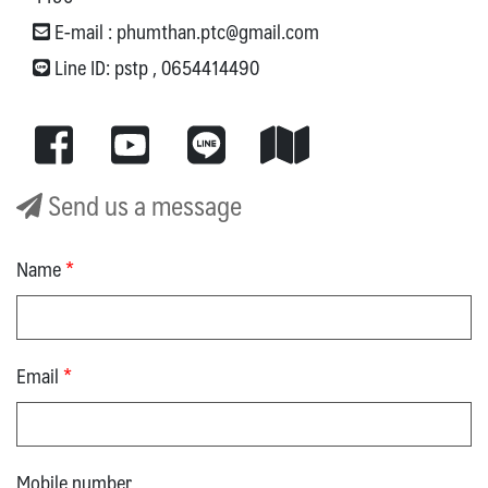
E-mail :
phumthan.ptc@gmail.com
Line ID:
pstp
,
0654414490
Send us a message
Name
*
Email
*
Mobile number